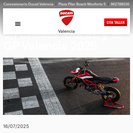
Concesionario Ducati Valencia
Plaza Pilar Bosch Monforte 5
962788030
< Noticias
La pasión roja aterriza
CITA TALLER
en Cheste: Ducati y el
Valencia
GP Valencia 2025
16/07/2025