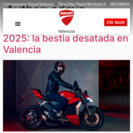
Concesionario Ducati Valencia
Plaza Pilar Bosch Monforte 5
962788030
Author:
admin
CITA TALLER
Ducati Streetfighter V4
Valencia
2025: la bestia desatada en
Valencia